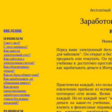
бесплатный
Заработо
ВВЕДЕНИЕ
В
НАЧИНАЕМ
Уважа
Смогу ли я?
С чего начинать?
Перед вами электронный бесп
Как завести
для чайников". Он открыт и бес
электронный счет?
продавать или покупать. Он пре
Как работать с
электронным счетом?
учебнике в достаточно простой
Как обналичивать
как зарабатывать деньги в Инте
деньги?
Как не быть обманутым?
Как зарабатывать, не
обманывая никого?
Практически каждый, кто польз
Как можно
извлечении прибыли из всемир
гарантированно
потенциал сети велик. Велик 
заработать первые
каждый. Но не каждый знает "к
деньги без всяких
деньги на какие-то учебники,
вложений?
влазить в финансовые пирамиды
РАЗВИВАЕМ
вы научитесь зарабатыват