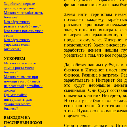
Заработали первые
финансовые пирамиды вам буду
деньги, что дальше?
Можно ли зарабатывать
Зачем идти тернистым незак
больше?
позволяет каждому зарабаты
Как эффекти
вно
рисковать кровными денежками,
развивать свой бизнес?
зная, что шансов выиграть в э
Кто может помочь мне в
выиграть их в традиционную ло
этом?
продавая ему через Интернет 
Как эффективно
управлять моим
представляет? Зачем рисковат
бизнесом?
заработать деньги нашим пу
убедиться в том, что всё горазд
УСКОРЯЕМ
Можно ли ускорить
Да, работая нашим путём, вам 
темпы роста моего
бизнеса в Интернет имеет неч
бизнеса?
бизнеса. Разница в затратах. Р
Можно ли выйти при
зарабатывать в Интернет без 
помощи этого бизнеса
это будут небольшие деньг
на реальный достойный
смешными. Они будут составля
доход?
Где мне найти
оплачивать на них Интернет, во
инструменты для
Но если у вас будет только жел
ускорения моего
его в постоянный источник со
бизнеса?
этого. Нужно только ваше жела
и делать это.
ВЫХОДИМ НА
ПАССИВНЫЙ ДОХОД
Свои первые деньги в Интер