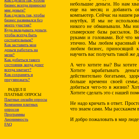
Как сделать так, чтобы
небольшие деньги. Но нам хва
бизнес всегда приносил
еще на месяц и добавить о
мне деньги?
компьютер. Сейчас на нашем ра
Как сделать так, чтобы
бизнес развивался без
ноутбук. И мы не использов
моего участия?
никого не обманывали. Мы ник
Куда вкладывать деньги,
спамерские базы рассылок. В
чтобы всегда быть
руками и головами. Всё что м
состоятельным?
этично. Мы любим красивый 
Как заставить мои
любим бизнес, приносящий 
деньги работать на
научить вас получать такой же д
меня?
Как добиться такого
А чего хотите вы? Вы хотите
состояния, когда денег
всегда хватает?
Хотите зарабатывать день
Как сохранять и
действительно богатыми, здо
преумножать?
больше времени своей семь
добиться чего-то в жизни? Хо
РАЗДЕЛ II
Хотите сделать это с нашей по
ПЛАТНЫЕ ОПРОСЫ
Платные онлайн опросы
Не надо кричать в ответ. Прост
Компании платных
что знаем сами. Мы расскажем 
опросов
Программы
И добро пожаловать в мир люде
Анонимность
FAQ